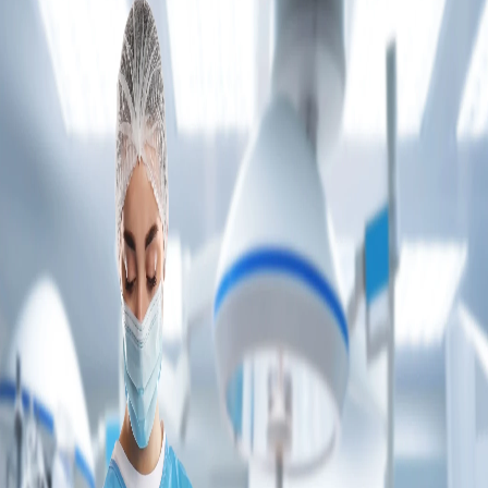
Campi/Unidades
Atendimento (21) 2574 8888
Conclua sua Matrícula
SOLICITE INFORMAÇÕES
INSCREVA-SE
LOGIN
ÁREA DO ALUNO