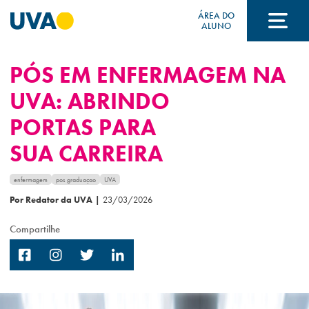
ÁREA DO
ALUNO
PÓS EM ENFERMAGEM NA
A UVA
UVA: ABRINDO
PORTAS PARA
CURSOS
SUA CARREIRA
FORMAS DE INGRESSO
enfermagem
pos graduaçao
UVA
Por Redator da UVA
|
23/03/2026
Compartilhe
FINANCIAMENTO E BOLSAS
Acontece na UVA