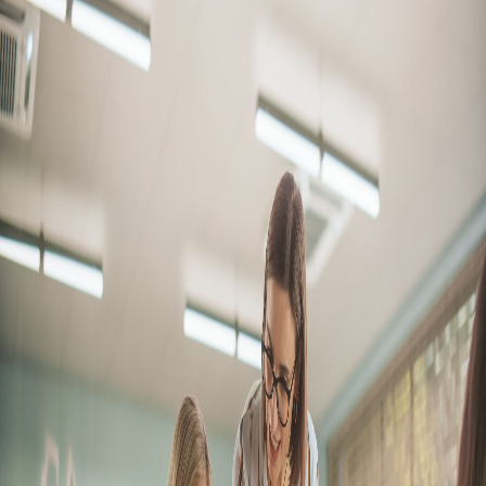
Campi/Unidades
Atendimento (21) 2574 8888
Conclua sua Matrícula
SOLICITE INFORMAÇÕES
INSCREVA-SE
LOGIN
ÁREA DO ALUNO