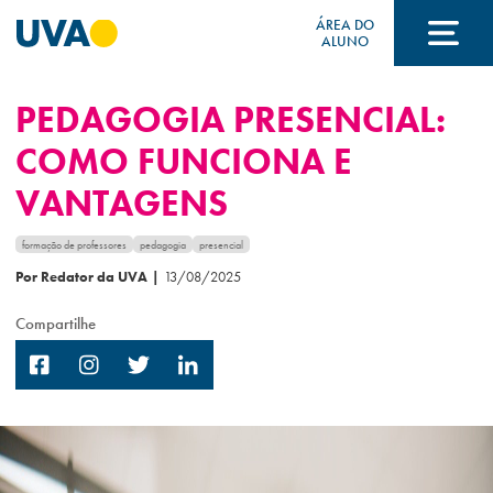
ÁREA DO
ALUNO
PEDAGOGIA PRESENCIAL:
A UVA
COMO FUNCIONA E
VANTAGENS
CURSOS
formação de professores
pedagogia
presencial
Por Redator da UVA
|
13/08/2025
FORMAS DE INGRESSO
Compartilhe
FINANCIAMENTO E BOLSAS
Acontece na UVA