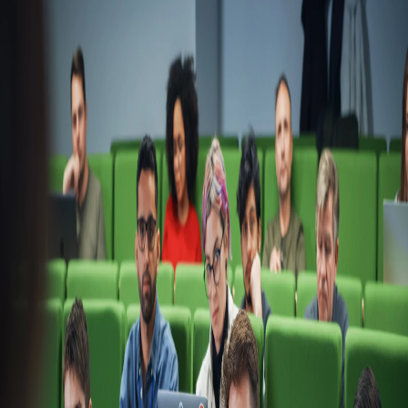
Campi/Unidades
Atendimento (21) 2574 8888
Conclua sua Matrícula
SOLICITE INFORMAÇÕES
INSCREVA-SE
LOGIN
ÁREA DO ALUNO