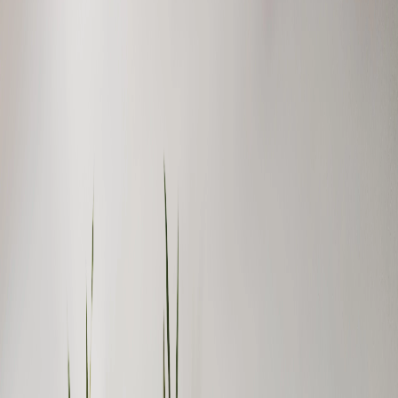
Campi/Unidades
Atendimento (21) 2574 8888
Conclua sua Matrícula
SOLICITE INFORMAÇÕES
INSCREVA-SE
LOGIN
ÁREA DO ALUNO