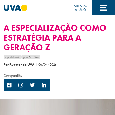
ÁREA DO
ALUNO
A ESPECIALIZAÇÃO COMO
A UVA
ESTRATÉGIA PARA A
GERAÇÃO Z
CURSOS
especialização
geração
UVA
Por Redator da UVA
|
06/04/2026
FORMAS DE INGRESSO
Compartilhe
FINANCIAMENTO E BOLSAS
Acontece na UVA