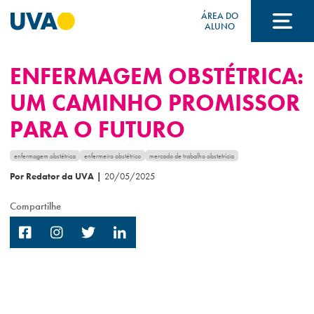
ÁREA DO
ALUNO
ENFERMAGEM OBSTÉTRICA:
A UVA
UM CAMINHO PROMISSOR
PARA O FUTURO
CURSOS
enfermagem obstétrica
enfermeiro obstétrico
mercado de trabalho obstetrícia
Por Redator da UVA
|
20/05/2025
FORMAS DE INGRESSO
Compartilhe
FINANCIAMENTO E BOLSAS
Acontece na UVA