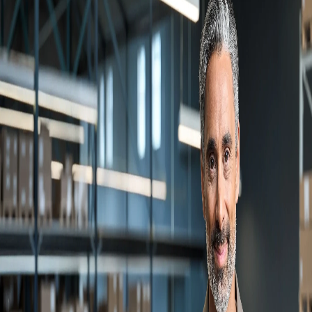
Campi/Unidades
Atendimento (21) 2574 8888
Conclua sua Matrícula
SOLICITE INFORMAÇÕES
INSCREVA-SE
LOGIN
ÁREA DO ALUNO