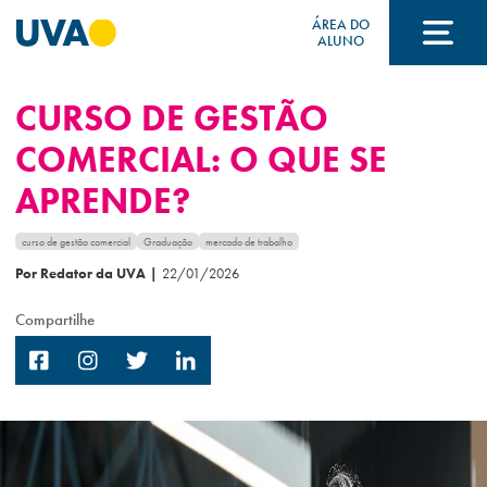
ÁREA DO
ALUNO
CURSO DE GESTÃO
A UVA
COMERCIAL: O QUE SE
APRENDE?
CURSOS
curso de gestão comercial
Graduação
mercado de trabalho
Por Redator da UVA
|
22/01/2026
FORMAS DE INGRESSO
Compartilhe
FINANCIAMENTO E BOLSAS
Acontece na UVA