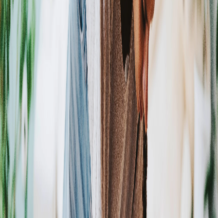
Campi/Unidades
Atendimento (21) 2574 8888
Conclua sua Matrícula
SOLICITE INFORMAÇÕES
INSCREVA-SE
LOGIN
ÁREA DO ALUNO