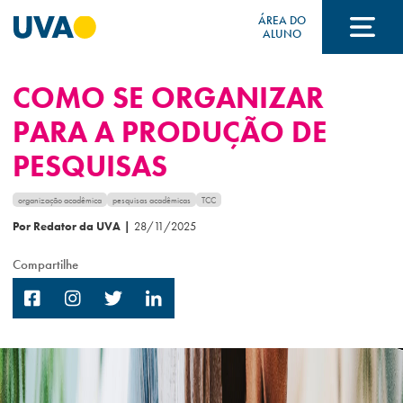
ÁREA DO
ALUNO
COMO SE ORGANIZAR
A UVA
PARA A PRODUÇÃO DE
PESQUISAS
CURSOS
organização acadêmica
pesquisas acadêmicas
TCC
Por Redator da UVA
|
28/11/2025
FORMAS DE INGRESSO
Compartilhe
FINANCIAMENTO E BOLSAS
Acontece na UVA