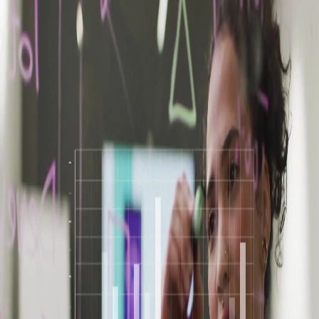
Campi/Unidades
Atendimento (21) 2574 8888
Conclua sua Matrícula
SOLICITE INFORMAÇÕES
INSCREVA-SE
LOGIN
ÁREA DO ALUNO