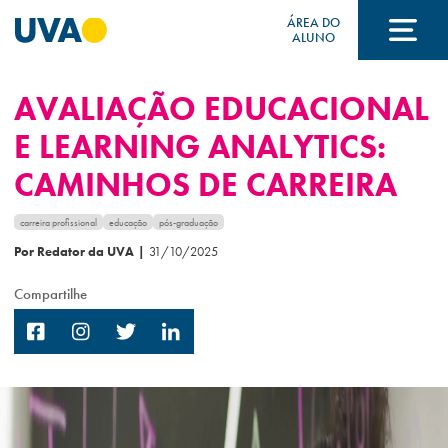
ÁREA DO
ALUNO
AVALIAÇÃO EDUCACIONAL
A UVA
E LEARNING ANALYTICS:
CAMINHOS DE CARREIRA
CURSOS
carreira profissional
educação
pós-graduação
Por Redator da UVA
|
31/10/2025
FORMAS DE INGRESSO
Compartilhe
FINANCIAMENTO E BOLSAS
Acontece na UVA