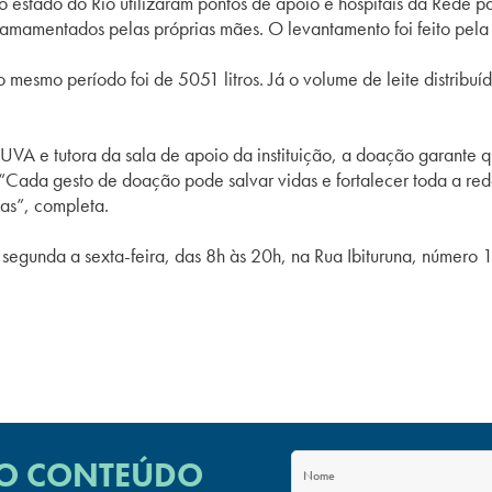
o estado do Rio utilizaram pontos de apoio e hospitais da Rede p
amamentados pelas próprias mães. O levantamento foi feito pela 
mesmo período foi de 5051 litros. Já o volume de leite distribuíd
VA e tutora da sala de apoio da instituição, a doação garante 
. “Cada gesto de doação pode salvar vidas e fortalecer toda a re
as”, completa.
gunda a sexta-feira, das 8h às 20h, na Rua Ibituruna, número 10
 O CONTEÚDO