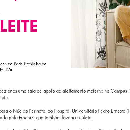
M
LEITE
ses da Rede Brasileira de
 da UVA
z anos uma sala de apoio ao aleitamento materno no Campus Tij
eite.
ara o Núcleo Perinatal do Hospital Universitário Pedro Ernesto 
ada pela Fiocruz, que também fazem a coleta.