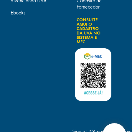
Vivenciando UVA
Cadastro de
Fornecedor
Ebooks
CONSULTE
AQUI
O
CADASTRO
DA UVA NO
SISTEMA E-
MEC
Siga a UVA nas redes sociais