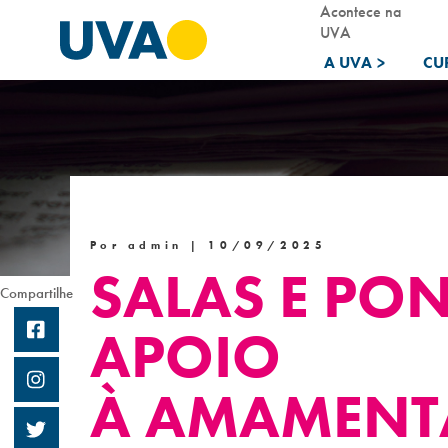
Acontece na
UVA
A UVA
>
CU
Por admin |
10/09/2025
SALAS E PO
Compartilhe
APOIO
À AMAMENT