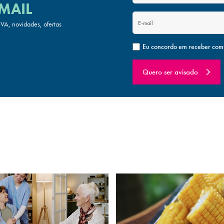
MAIL
A, novidades, ofertas
Eu concordo em receber com
Quero ser avisado