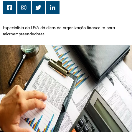
Campi/Unidades
Atendimento (21) 2574 8888
Especialista da UVA dá dicas de organização financeira para
microempreendedores
Conclua sua Matrícula
SOLICITE INFORMAÇÕES
INSCREVA-SE
LOGIN
ÁREA DO ALUNO