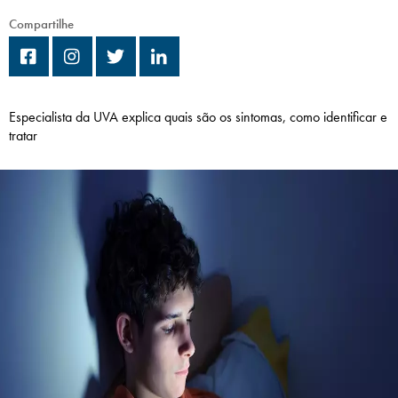
Campi/Unidades
Compartilhe
Atendimento (21) 2574 8888
Conclua sua Matrícula
Especialista da UVA explica quais são os sintomas, como identificar e
tratar
SOLICITE INFORMAÇÕES
INSCREVA-SE
LOGIN
ÁREA DO ALUNO