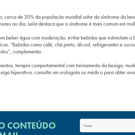
ia, cerca de 20% da população mundial sofre da síndrome da
bex
o vezes ao dia. Leila destaca que a síndrome é mais comum em mu
em beber água com moderação, evitar bebidas que estimulam a
ísicas. “Bebidas como café, chá preto, álcool, refrigerantes e su
cidos”, complementa.
mentos, terapia comportamental com treinamento da
bexiga
, mud
xiga
hiperativa
, consulte um urologista ou médico para obter ava
 O CONTEÚDO