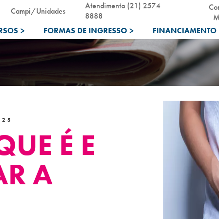
Atendimento (21) 2574
Co
Campi/Unidades
8888
M
RSOS
>
FORMAS DE INGRESSO
>
FINANCIAMENTO 
025
UE É E
R A