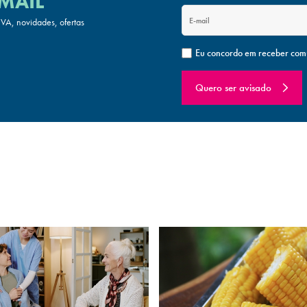
MAIL
A, novidades, ofertas
Eu concordo em receber com
Quero ser avisado