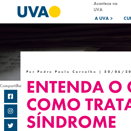
Acontece na
UVA
A UVA
>
CU
Por Pedro Paulo Carvalho |
30/06/2
ENTENDA O Q
Compartilhe
COMO TRATA
SÍNDROME