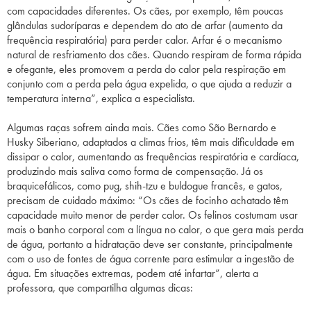
com capacidades diferentes. Os cães, por exemplo, têm poucas
glândulas sudoríparas e dependem do ato de arfar (aumento da
frequência respiratória) para perder calor. Arfar é o mecanismo
natural de resfriamento dos cães. Quando respiram de forma rápida
e ofegante, eles promovem a perda do calor pela respiração em
conjunto com a perda pela água expelida, o que ajuda a reduzir a
temperatura interna”, explica a especialista.
Algumas raças sofrem ainda mais. Cães como São Bernardo e
Husky Siberiano, adaptados a climas frios, têm mais dificuldade em
dissipar o calor, aumentando as frequências respiratória e cardíaca,
produzindo mais saliva como forma de compensação. Já os
braquicefálicos, como pug, shih-tzu e buldogue francês, e gatos,
precisam de cuidado máximo: “Os cães de focinho achatado têm
capacidade muito menor de perder calor. Os felinos costumam usar
mais o banho corporal com a língua no calor, o que gera mais perda
de água, portanto a hidratação deve ser constante, principalmente
com o uso de fontes de água corrente para estimular a ingestão de
água. Em situações extremas, podem até infartar”, alerta a
professora, que compartilha algumas dicas: