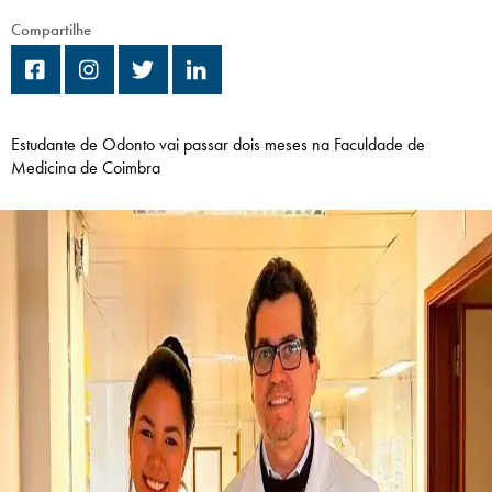
Campi/Unidades
Compartilhe
Atendimento (21) 2574 8888
Conclua sua Matrícula
Estudante de Odonto vai passar dois meses na Faculdade de
Medicina de Coimbra
SOLICITE INFORMAÇÕES
INSCREVA-SE
LOGIN
ÁREA DO ALUNO