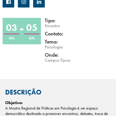
Campi/Unidades
Atendimento (21) 2574 8888
Tipo:
03
05
Encontro
Conclua sua Matrícula
Contato:
JUL
JUL
Tema:
Psicologia
SOLICITE INFORMAÇÕES
INSCREVA-SE
Onde:
Campus Tijuca
LOGIN
ÁREA DO ALUNO
DESCRIÇÃO
Objetivo:
A Mostra Regional de Práticas em Psicologia é um espaço
democrático destinado a promover encontros, debates, troca de