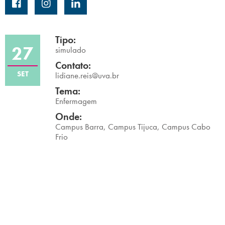
Campi/Unidades
Atendimento (21) 2574 8888
Tipo:
27
simulado
Conclua sua Matrícula
Contato:
SET
lidiane.reis@uva.br
Tema:
SOLICITE INFORMAÇÕES
INSCREVA-SE
Enfermagem
Onde:
LOGIN
ÁREA DO ALUNO
Campus Barra, Campus Tijuca, Campus Cabo
Frio