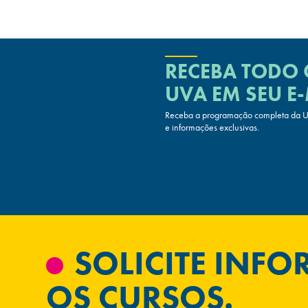
RECEBA TODO
UVA
EM SEU E-
Receba a programação completa da UV
e informações exclusivas.
SOLICITE INF
OS CURSOS.