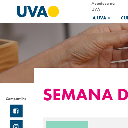
Acontece na
UVA
A UVA
>
CU
SEMANA D
Compartilhe