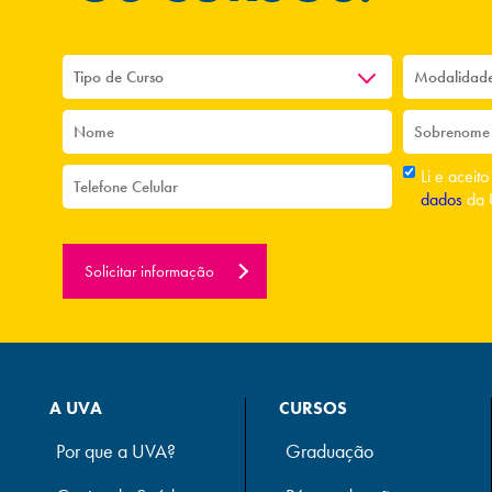
Li e aceit
dados
da 
Solicitar informação
A UVA
CURSOS
Por que a UVA?
Graduação