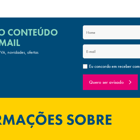
 O CONTEÚDO
MAIL
A, novidades, ofertas
Eu concordo em receber com
Quero ser avisado
ORMAÇÕES SOBRE