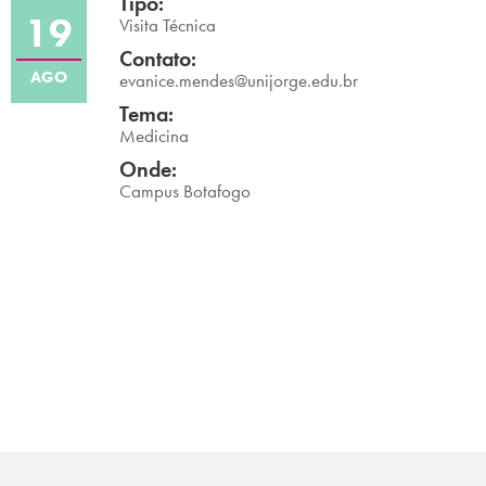
Tipo:
19
Campi/Unidades
Visita Técnica
Contato:
AGO
Atendimento (21) 2574 8888
evanice.mendes@unijorge.edu.br
Tema:
Conclua sua Matrícula
Medicina
Onde:
Campus Botafogo
SOLICITE INFORMAÇÕES
INSCREVA-SE
LOGIN
ÁREA DO ALUNO