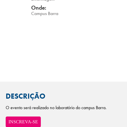
Campi/Unidades
Onde:
Campus Barra
Atendimento (21) 2574 8888
Conclua sua Matrícula
SOLICITE INFORMAÇÕES
INSCREVA-SE
LOGIN
ÁREA DO ALUNO
DESCRIÇÃO
O evento será realizado no laboratório do campus Barra.
INSCREVA-SE