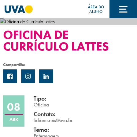
ÁREA DO
ALUNO
OFICINA DE
A UVA
CURRÍCULO LATTES
CURSOS
Compartilhe
FORMAS DE INGRESSO
Tipo:
08
FINANCIAMENTO E BOLSAS
Oficina
Contato:
ABR
lidiane.reis@uva.br
Acontece na UVA
Tema:
Enfermagem