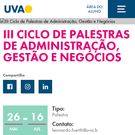
ÁREA DO
ALUNO
III CICLO DE PALESTRAS
A UVA
DE ADMINISTRAÇÃO,
GESTÃO E NEGÓCIOS
CURSOS
Compartilhe
FORMAS DE INGRESSO
FINANCIAMENTO E BOLSAS
Tipo:
26
16
Palestra
Contato:
Acontece na UVA
MAI
JUL
leonardo.fuerth@uva.b