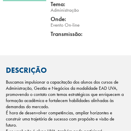
Tema:
Campi/Unidades
Administração
Onde:
Atendimento (21) 2574 8888
Evento On-line
Transmissão:
Conclua sua Matrícula
SOLICITE INFORMAÇÕES
INSCREVA-SE
DESCRIÇÃO
LOGIN
ÁREA DO ALUNO
Buscamos impulsionar a capacitação dos alunos dos cursos de
Administração, Gestão e Negócios da modalidade EAD UVA,
promovendo o contato com temas estratégicos que enriquecem a
formação acadêmica e fortalecem habilidades alinhadas às
demandas do mercado.
É hora de desenvolver competências, ampliar horizontes e
construir uma trajetória de sucesso com propósito e visão de
futuro.