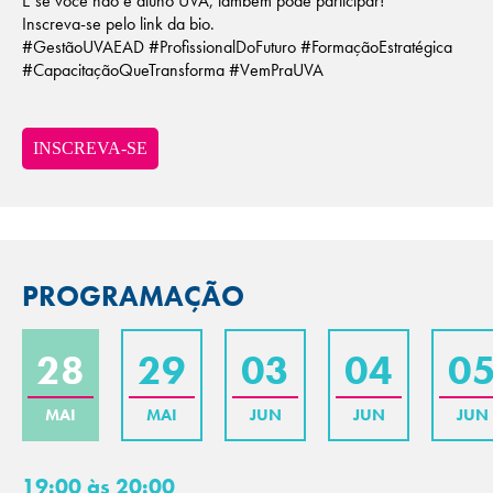
E se você não é aluno UVA, também pode participar!
Inscreva-se pelo link da bio.
#GestãoUVAEAD #ProfissionalDoFuturo #FormaçãoEstratégica
#CapacitaçãoQueTransforma #VemPraUVA
INSCREVA-SE
PROGRAMAÇÃO
28
29
03
04
0
MAI
MAI
JUN
JUN
JUN
19:00 às 20:00