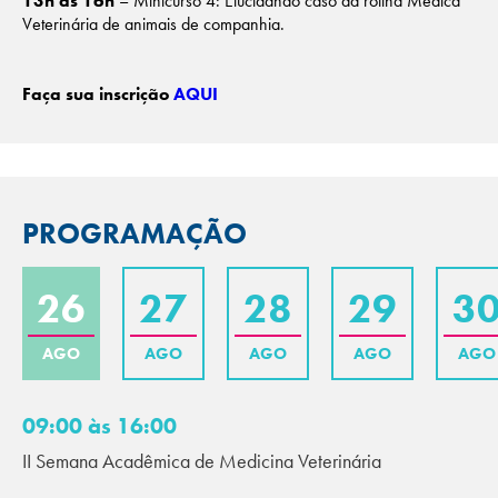
13h às 16h
– Minicurso 4: Elucidando caso da rotina Medica
Veterinária de animais de companhia.
Faça sua inscrição
AQUI
PROGRAMAÇÃO
26
27
28
29
3
AGO
AGO
AGO
AGO
AGO
09:00 às 16:00
II Semana Acadêmica de Medicina Veterinária