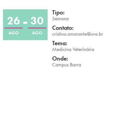
Campi/Unidades
Tipo:
26
30
Semana
Atendimento (21) 2574 8888
Contato:
AGO
AGO
cristina.amarante@uva.br
Conclua sua Matrícula
Tema:
Medicina Veterinária
SOLICITE INFORMAÇÕES
INSCREVA-SE
Onde:
Campus Barra
LOGIN
ÁREA DO ALUNO