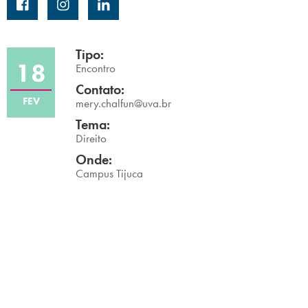
Campi/Unidades
Atendimento (21) 2574 8888
Tipo:
18
Encontro
Conclua sua Matrícula
Contato:
FEV
mery.chalfun@uva.br
Tema:
SOLICITE INFORMAÇÕES
INSCREVA-SE
Direito
Onde:
LOGIN
ÁREA DO ALUNO
Campus Tijuca