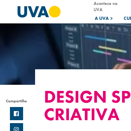
Acontece na
UVA
A UVA
>
CU
DESIGN SP
Compartilhe
CRIATIVA