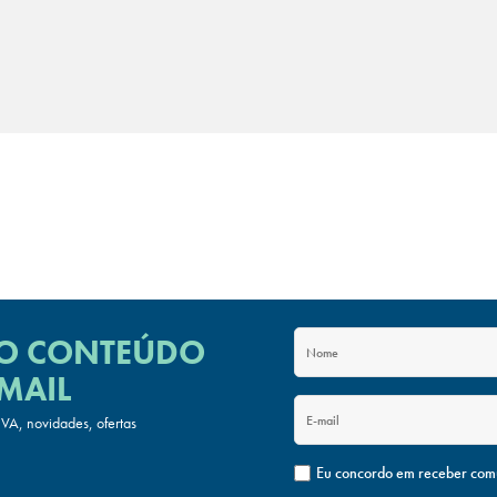
 O CONTEÚDO
MAIL
A, novidades, ofertas
Eu concordo em receber com