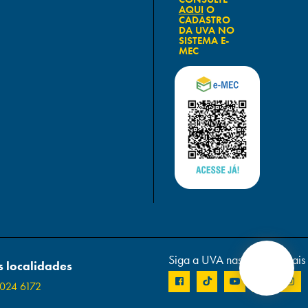
AQUI
O
CADASTRO
DA UVA NO
SISTEMA E-
MEC
Siga a UVA nas redes sociais
 localidades
024 6172