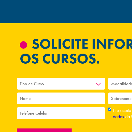
SOLICITE INF
OS CURSOS.
Li e aceit
dados
da 