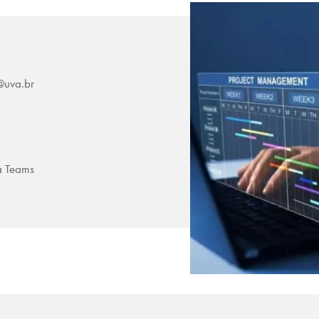
@uva.br
a Teams