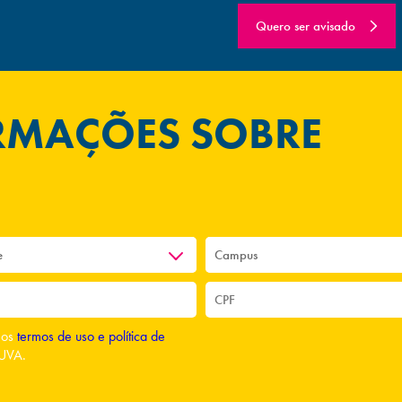
Quero ser avisado
ORMAÇÕES SOBRE
o os
termos de uso e política de
UVA.