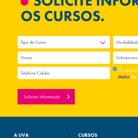
SOLICITE INF
OS CURSOS.
Li e aceit
dados
da 
Solicitar informação
A UVA
CURSOS