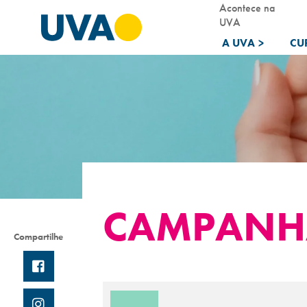
Acontece na
UVA
A UVA
>
CU
CAMPANHA
Compartilhe