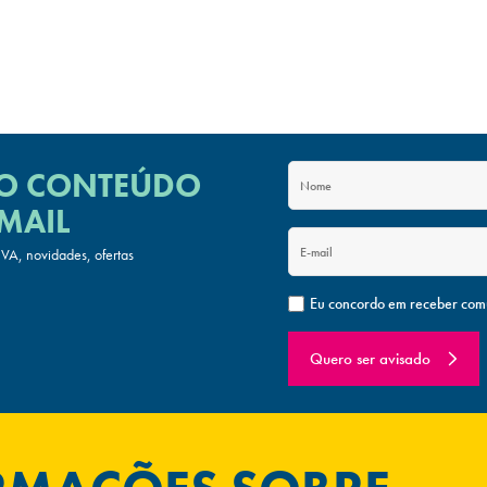
 O CONTEÚDO
MAIL
A, novidades, ofertas
Eu concordo em receber com
Quero ser avisado