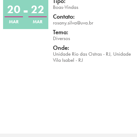
Tipo:
20
22
Campi/Unidades
Boas-Vindas
Contato:
MAR
MAR
Atendimento (21) 2574 8888
rosany.silva@uva.br
Tema:
Conclua sua Matrícula
Diversos
Onde:
Unidade Rio das Ostras - RJ, Unidade
SOLICITE INFORMAÇÕES
INSCREVA-SE
Vila Isabel - RJ
LOGIN
ÁREA DO ALUNO