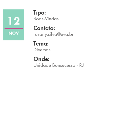
Campi/Unidades
Tipo:
12
Boas-Vindas
Atendimento (21) 2574 8888
Contato:
NOV
rosany.silva@uva.br
Conclua sua Matrícula
Tema:
Diversos
SOLICITE INFORMAÇÕES
INSCREVA-SE
Onde:
Unidade Bonsucesso - RJ
LOGIN
ÁREA DO ALUNO