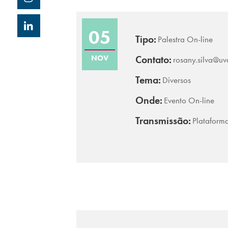
05
Tipo:
Palestra On-line
NOV
Contato:
rosany.silva@uv
Tema:
Diversos
Onde:
Evento On-line
Transmissão:
Plataform