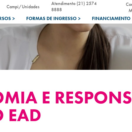
Atendimento (21) 2574
Co
Campi/Unidades
8888
M
RSOS
>
FORMAS DE INGRESSO
>
FINANCIAMENTO 
MIA E RESPONS
 EAD