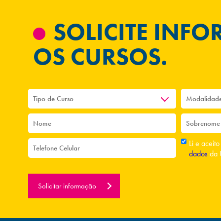
SOLICITE INF
OS CURSOS.
Li e aceit
dados
da 
Solicitar informação