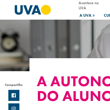
Acontece na
UVA
A UVA
>
CU
A AUTONO
Compartilhe
DO ALUNO