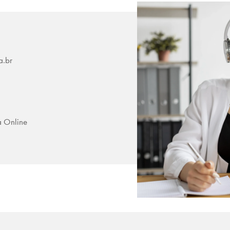
a.br
a Online