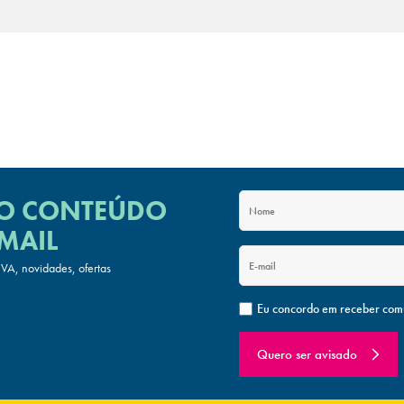
 O CONTEÚDO
MAIL
A, novidades, ofertas
Eu concordo em receber com
Quero ser avisado