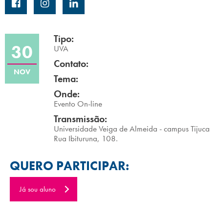
Campi/Unidades
Atendimento (21) 2574 8888
Tipo:
30
UVA
Conclua sua Matrícula
Contato:
NOV
Tema:
SOLICITE INFORMAÇÕES
INSCREVA-SE
Onde:
Evento On-line
LOGIN
Transmissão:
ÁREA DO ALUNO
Universidade Veiga de Almeida - campus Tijuca
Rua Ibituruna, 108.
QUERO PARTICIPAR:
Já sou aluno