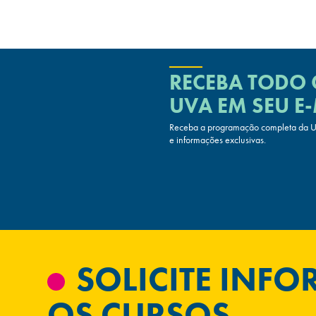
RECEBA TODO
UVA
EM SEU E-
Receba a programação completa da UV
e informações exclusivas.
SOLICITE INF
OS CURSOS.