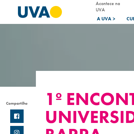
Acontece na
UVA
A UVA
>
CU
1º ENCON
Compartilhe
UNIVERSID