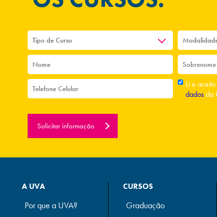
Li e aceit
dados
da 
Solicitar informação
A UVA
CURSOS
Por que a UVA?
Graduação