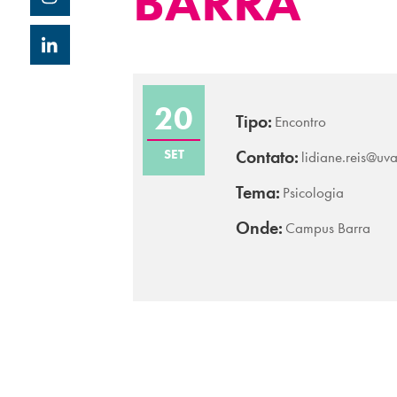
BARRA
20
Tipo:
Encontro
SET
Contato:
lidiane.reis@uva
Tema:
Psicologia
Onde:
Campus Barra